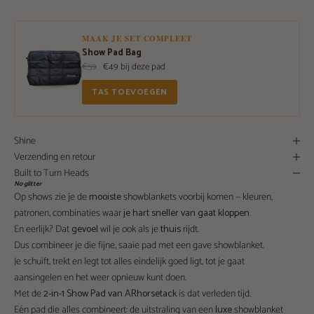
MAAK JE SET COMPLEET
Show Pad Bag
€59
€49 bij deze pad
TAS TOEVOEGEN
Shine
Verzending en retour
Built to Turn Heads
No glitter
Op shows zie je de
mooiste
showblankets voorbij komen — kleuren,
patronen, combinaties waar
je hart sneller van gaat kloppen.
En eerlijk? Dat
gevoel
wil je ook als je
thuis
rijdt.
Dus combineer je die fijne, saaie pad met een gave showblanket.
Je schuift, trekt en legt tot alles eindelijk goed ligt, tot je gaat
aansingelen en het weer opnieuw kunt doen.
Met de
2-in-1 Show Pad van ARhorsetack
is dat verleden tijd.
Eén pad die alles combineert: de uitstraling van een
luxe
showblanket