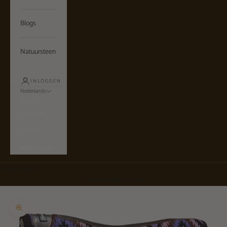
Blogs
Natuursteen
INLOGGEN
Nederlands
Taal
Deutsch
English
Nederlands
Winkelwagen
Je winkelwagen is leeg
In-/uitzoomen