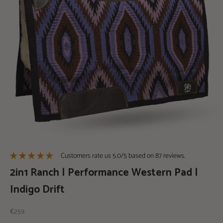
Naar artikel 1
Naar artikel 2
Naar artikel 3
Customers rate us 5.0/5 based on 87 reviews.
2in1 Ranch | Performance Western Pad |
Indigo Drift
Aanbiedingsprijs
€259