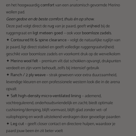
en het hoogwaardig
comfort
van een anatomisch gevormde Merino
wollen pad.
Geen gedoe en de beste comfort, thuis én op show.
Deze pad volgt direct de
rug
van je paard, geeft
vrijheid
bij de
ruggengraat en
ligt meteen goed
— ook voor
boomloze zadels
.
✦
Contoured fit & spine clearance
– volgt de natuurlijke ruglijn van
je paard, ligt direct stabiel en geeft volledige ruggengraatvrijheid;
geschikt voor boomloze zadels en voorkomt druk op de wervelkolom
✦
Merino wool felt
– premium vilt dat schokken opvangt, drukpunten
verdeelt en zijn vorm behoudt, zelfs bij intensief gebruik
✦
Ranch / 2 ply weave
– strak geweven voor extra duurzaamheid,
levendige kleuren en een professionele western look die in de arena
opvalt
✦
Soft high-density micro-ventilated lining
– ademend,
vochtregulerend, onderhoudsvriendelijk en zacht; biedt optimale
cushioning/demping, blijft vormvast, blijft glad zonder vet- of
vuilophoping en wordt uitstekend verdragen door gevoelige paarden
✦
Leg cut
– geeft closer contact en directere hulpen, waardoor je
paard jouw been én zit beter voelt