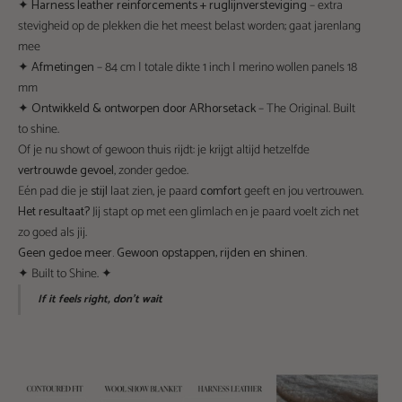
✦
Harness leather reinforcements + ruglijnversteviging
– extra
stevigheid op de plekken die het meest belast worden; gaat jarenlang
mee
✦
Afmetingen
– 84 cm | totale dikte 1 inch | merino wollen panels 18
mm
✦
Ontwikkeld & ontworpen door ARhorsetack
– The Original. Built
to shine.
Of je nu showt of gewoon thuis rijdt: je krijgt altijd hetzelfde
vertrouwde gevoel
, zonder gedoe.
Eén pad die je
stijl
laat zien, je paard
comfort
geeft en jou vertrouwen.
Het resultaat?
Jij stapt op met een glimlach en je paard voelt zich net
zo goed als jij.
Geen gedoe meer. Gewoon opstappen, rijden en shinen.
✦ Built to Shine. ✦
If it feels right, don’t wait