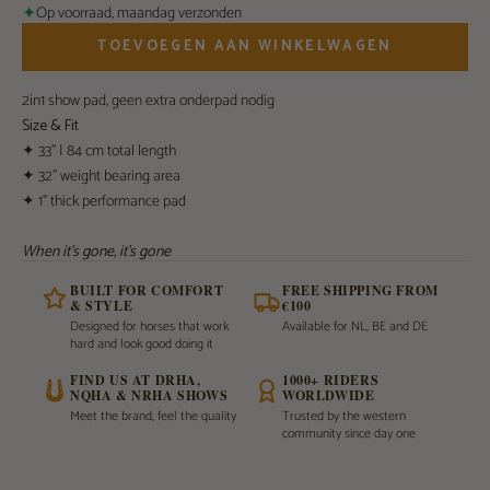
✦
Op voorraad, maandag verzonden
TOEVOEGEN AAN WINKELWAGEN
2in1 show pad, geen extra onderpad nodig
Size & Fit
✦ 33” | 84 cm total length
✦ 32” weight bearing area
✦ 1” thick performance pad
When it's gone, it's gone
BUILT FOR COMFORT
FREE SHIPPING FROM
& STYLE
€100
Designed for horses that work
Available for NL, BE and DE
hard and look good doing it
FIND US AT DRHA,
1000+ RIDERS
NQHA & NRHA SHOWS
WORLDWIDE
Meet the brand, feel the quality
Trusted by the western
community since day one