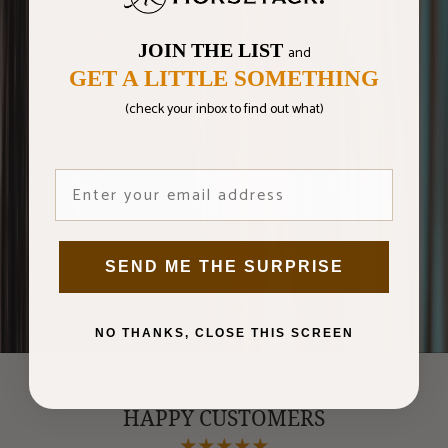
r
f
r
JOIN THE LIST
and
,
GET A LITTLE SOMETHING
i
n
(check your inbox to find out what)
t
l,
i
n
T
e
a
SEND ME THE SURPRISE
m
!
NO THANKS, CLOSE THIS SCREEN
HAPPY CUSTOMERS