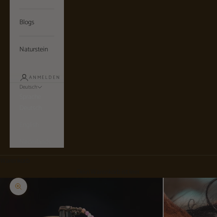
Blogs
Naturstein
ANMELDEN
Deutsch
Sprache
Deutsch
English
Nederlands
Warenkorb
Dein Warenkorb ist leer.
Bild vergrößern