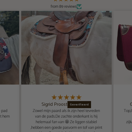
from 89 reviews
Sigrid Proost
e pad
Zowel mijn paard als ik zijn heel tevreden
Top,
at hem
van de pads.De zachte onderkant is hij
helemaal fan van 🤩 Ze liggen stabiel
zij
,hebben een goede pasvorm en tof van print