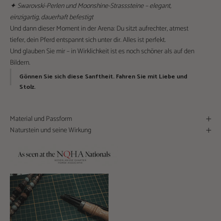
✦ Swarovski-Perlen und Moonshine-Strasssteine ​​– elegant,
einzigartig, dauerhaft befestigt
Und dann dieser Moment in der Arena: Du sitzt aufrechter, atmest
tiefer, dein Pferd entspannt sich unter dir. Alles ist perfekt.
Und glauben Sie mir – in Wirklichkeit ist es noch schöner als auf den
Bildern.
Gönnen Sie sich diese Sanftheit. Fahren Sie mit Liebe und
Stolz.
W
ä
Material und Passform
l
Naturstein und seine Wirkung
e
n
i
e
h
e
n
t
l,