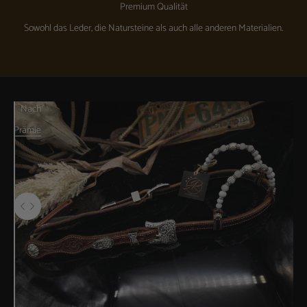
Premium Qualität
Sowohl das Leder, die Natursteine ​​als auch alle anderen Materialien.
Gehe zu Element 1
Gehe zu Element 2
Nach
Prämie
Verwenden Sie die Pfeiltasten links und rechts, um zwischen Vorher- und Nac