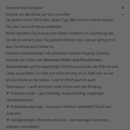
Versand und Rückgabe
Gebaut, um die Blicke auf sich zu ziehen
Sie geben Ihrem Pferd alles. Jeden Tag. Aber tief im Inneren wissen
Sie, dass Sie auch etwas verdienen.
Nicht irgendein Zaumzeug zum Reiten. Sondern ein Zaumzeug, das
Sie daran erinnert, dass Sie glänzen können, dass Sie gut genug sind,
dass Sanftmut auch Stärke ist.
Dunkles Kastanienleder mit raffinierter floraler Prägung. Zartrosa
Akzente, der Glanz von
Swarovski-Perlen und Mondschein-
Strasssteinen
und handgefertigte Ohrschmuckstücke, die Wärme und
Liebe ausstrahlen. Es fühlt sich nicht kitschig an. Es fühlt sich an wie
ein Geschenk an Sie selbst – und Ihr Pferd spürt es auch.
Rosenquarz – sanft und doch stark. Genau wie Ihre Bindung.
✦ Premium-Leder – geschmeidig, strapazierfähig, langlebige
Handwerkskunst
✦ Kalbslederunterlage – luxuriöser Komfort, verhindert Druck und
Scheuern
✦ Handgefertigte Ohrschmuckstücke – hochwertiger Naturstein,
robustes Innenleben