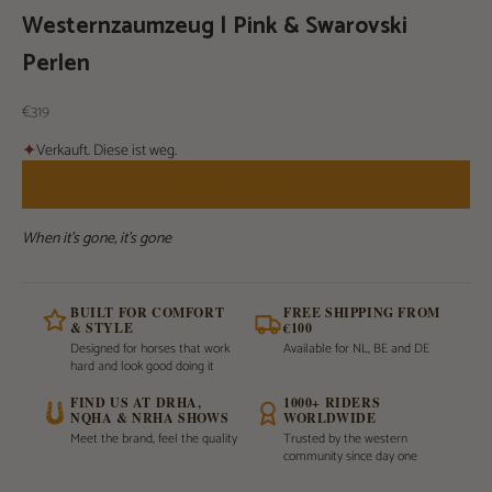
Westernzaumzeug | Pink & Swarovski
Perlen
Angebot
€319
✦
Verkauft. Diese ist weg.
AUSVERKAUFT
When it's gone, it's gone
BUILT FOR COMFORT
FREE SHIPPING FROM
& STYLE
€100
Designed for horses that work
Available for NL, BE and DE
hard and look good doing it
FIND US AT DRHA,
1000+ RIDERS
NQHA & NRHA SHOWS
WORLDWIDE
Meet the brand, feel the quality
Trusted by the western
community since day one