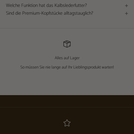
Welche Funktion hat das Kalbslederfutter?
Sind die Premium-Kopfstücke alltagstauglich?
Alles auf Lager
So müssen Sie nie lange auf Ihr Lieblingsprodukt warten!
Gehe zu Element 1
Gehe zu Element 2
Gehe zu Element 3
Gehe zu Element 4
Gehe zu Element 5
Wählen Sie Ihren Favoriten, bevor er weg ist!